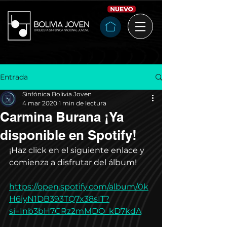
Entrada
Sinfónica Bolivia Joven
4 mar 2020
1 min de lectura
Carmina Burana ¡Ya
disponible en Spotify!
¡Haz click en el siguiente enlace y 
comienza a disfrutar del álbum!
https://open.spotify.com/album/0k
H6iyN1DB393TQ7x38sIT?
si=Inb3bH7CRz2mMDO_kD7kdA